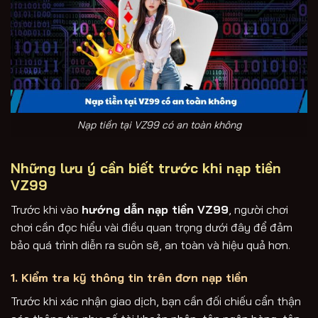
Nạp tiền tại VZ99 có an toàn không
Những lưu ý cần biết trước khi nạp tiền
VZ99
Trước khi vào
hướng dẫn nạp tiền VZ99
, người chơi
chơi cần đọc hiểu vài điều quan trọng dưới đây để đảm
bảo quá trình diễn ra suôn sẽ, an toàn và hiệu quả hơn.
1. Kiểm tra kỹ thông tin trên đơn nạp tiền
Trước khi xác nhận giao dịch, bạn cần đối chiếu cẩn thận