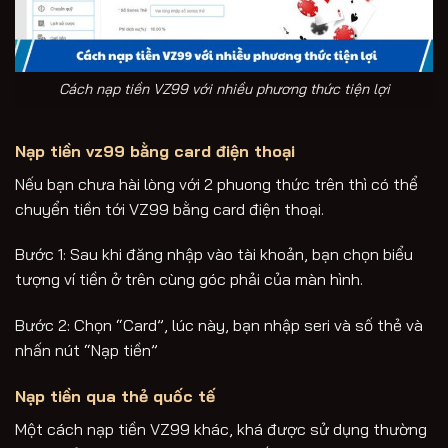
Cách nạp tiền VZ99 với nhiều phương thức tiện lợi
Nạp tiền vz99 bằng card điện thoại
Nếu bạn chưa hài lòng với 2 phuong thức trên thì có thể
chuyển tiền tới VZ99 bằng card điện thoại.
Bước 1: Sau khi đăng nhập vào tài khoản, bạn chọn biểu
tượng ví tiền ở trên cùng góc phải của màn hình.
Bước 2: Chọn “Card”, lúc này, bạn nhập seri và số thẻ và
nhấn nút “Nạp tiền”
Nạp tiền qua thẻ quốc tế
Một cách nạp tiền VZ99 khác, khá được sử dụng thường