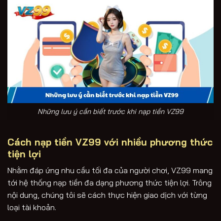
Những lưu ý cần biết trước khi nạp tiền VZ99
Cách nạp tiền VZ99 với nhiều phương thức
tiện lợi
Nhằm đáp ứng nhu cầu tối đa của người chơi, VZ99 mang
tới hệ thống nạp tiền đa dạng phương thức tiện lợi. Trông
nội dung, chúng tôi sẽ cách thực hiện giao dịch với từng
loại tài khoản.