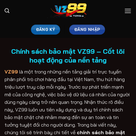
Skip
to
content
ĐĂNG KÝ
ĐĂNG NHẬP
Chính sách bảo mật VZ99 – Cốt lõi
hoạt động của nền tảng
VZ99
là một trong những nền tảng giải trí trực tuyến
phân phối trò chơi hàng đầu tại Việt Nam, thu hút hàng
triệu lượt truy cập mỗi ngày. Trước sự phát triển mạnh
mẽ của công nghệ, việc bảo vệ dữ liệu cá nhân của người
dùng ngày càng trở nên quan trọng. Nhận thức rõ điều
này, VZ99 luôn ưu tiên xây dựng và duy trì chính sách
bảo mật chặt chẽ nhằm mang đến sự an toàn và tin
tưởng tuyệt đối cho người dùng. Trong bài viết này,
chúng tôi sẽ trình bày chi tiết về
chính sách bảo mật