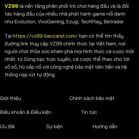
VZ99
là nền tảng phân phối trò chơi hàng đầu và là đối
tác hàng đầu của nhiều nhà phát hành game nổi danh
như Evolution, VivoGaming, Ezugi, TechPlay, Betradar.
Tại
https://vz99-baccarat.com/
bạn có thể tìm thấy
đường link truy cập VZ99 chính thức tại Việt Nam, nơi
người chơi thỏa sức khám phá mọi hình thức cá cược mới
nhất: từ Sòng bạc trực tuyến, cá cược thể thao cho tới
xổ số, hũ sắp nổ với công nghệ bảo mật tiên tiến và hệ
thống nạp rút tự động.
Giới thiệu
Chính sách bảo mật
Điều khoản & Điều kiện
Tin tức
Ưu đãi
Sự kiện
Hướng dẫn