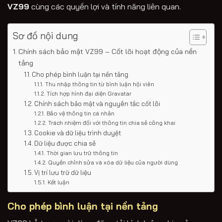
VZ99
cùng các quyền lợi và tính năng liên quan.
Sơ đồ nội dung
Chính sách bảo mật VZ99 – Cốt lõi hoạt động của nền
tảng
Cho phép bình luận tại nền tảng
Thu nhập thông tin từ bình luận hội viên
Tích hợp hình đại diện Gravatar
Chính sách bảo mật và nguyên tắc cốt lõi
Bảo vệ thông tin cá nhân
Trách nhiệm đối với thông tin chia sẻ công khai
Cookie và dữ liệu trình duyệt
Dữ liệu được chia sẻ
Thời gian lưu trữ thông tin
Quyền chỉnh sửa và xóa dữ liệu của người dùng
Vị trí lưu trữ dữ liệu
Kết luận
Cho phép bình luận tại nền tảng