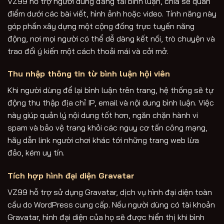
VZ99 hỗ trợ người dùng đăng tải bình luận, chia sẻ quan
điểm dưới các bài viết, hình ảnh hoặc video. Tính năng này
góp phần xây dựng một cộng đồng trực tuyến năng
động, nơi mọi người có thể dễ dàng kết nối, trò chuyện và
trao đổi ý kiến một cách thoải mái và cởi mở.
Thu nhập thông tin từ bình luận hội viên
Khi người dùng để lại bình luận trên trang, hệ thống sẽ tự
động thu thập địa chỉ IP, email và nội dung bình luận. Việc
này giúp quản lý nội dung tốt hơn, ngăn chặn hành vi
spam và bảo vệ trang khỏi các nguy cơ tấn công mạng,
hãy dẫn link người chơi khác tới những trang web lừa
đảo, kém uy tín.
Tích hợp hình đại diện Gravatar
VZ99 hỗ trợ sử dụng Gravatar, dịch vụ hình đại diện toàn
cầu do WordPress cung cấp. Nếu người dùng có tài khoản
Gravatar, hình đại diện của họ sẽ được hiển thị khi bình